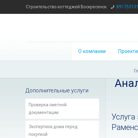
Строительство коттеджей Воскресенск
89175313
О компании
Проекти
Г
Ана
Дополнительные услуги
Проверка сметной
документации
Услуга 
Раменс
Экспертиза дома перед
покупкой