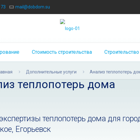
173
mail@dobdom.su
рование
Стоимость строительства
Строительство
лавная
Дополнительные услуги
Анализ теплопотерь до
лиз теплопотерь дома
экспертизы теплопотерь дома для горо
кое, Егорьевск