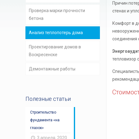
Причин поте
Проверка марки прочности
стенах и упл
бетона
Комфорт в д
невооруженн
Анализ теплопотерь дома
соединения с
Проектирование домов в
Энергоауди
Воскресенске
тепловизор 
Демонтажные работы
Специалисты
рекомендаци
Стоимост
Полезные статьи
Строительство
фундамента «на
глазок»
3 апреля, 2020