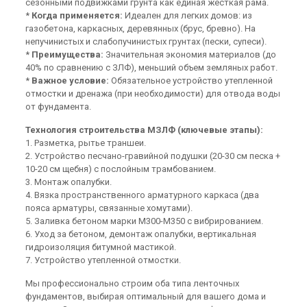
сезонными подвижками грунта как единая жесткая рама.
*
Когда применяется:
Идеален для легких домов: из
газобетона, каркасных, деревянных (брус, бревно). На
непучинистых и слабопучинистых грунтах (пески, супеси).
*
Преимущества:
Значительная экономия материалов (до
40% по сравнению с ЗЛФ), меньший объем земляных работ.
*
Важное условие:
Обязательное устройство утепленной
отмостки и дренажа (при необходимости) для отвода воды
от фундамента.
Технология строительства МЗЛФ (ключевые этапы):
1. Разметка, рытье траншеи.
2. Устройство песчано-гравийной подушки (20-30 см песка +
10-20 см щебня) с послойным трамбованием.
3. Монтаж опалубки.
4. Вязка пространственного арматурного каркаса (два
пояса арматуры, связанные хомутами).
5. Заливка бетоном марки М300-М350 с вибрированием.
6. Уход за бетоном, демонтаж опалубки, вертикальная
гидроизоляция битумной мастикой.
7. Устройство утепленной отмостки.
Мы профессионально строим оба типа ленточных
фундаментов, выбирая оптимальный для вашего дома и