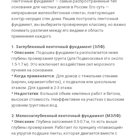
Ленточный фундамент — самый распространенный тип
основания для частных домов в России. Его суть —
непрерывная железобетонная «лента», повторяющая
контур несущих стен дома. Решив построить ленточный
фундамент, вы выбираете проверенную классику, но важно
понимать различия между его видами и область
применения каждого.
1. Заглубленный ленточный фундамент (ЗЛФ).
*
Описание:
Подошва фундамента располагается ниже
глубины промерзания грунта (для Подмосковья это около
1.5-1.7 м). Это исключает воздействие сил морозного
пучения на основание.
*
Когда применяется:
Для домов с тяжелыми стенами
(кирпич, керамзитобетон), с подвалом или цокольным
этажом. Для зданий в 2-3 этажа.
*
Недостатки:
Большой объем земляных работ и бетона,
высокая стоимость. Неэффективен на участках с высоким
уровнем грунтовых вод.
2. Мелкозаглубленный ленточный фундамент (МЗЛФ).
*
Описание:
Глубина заложения 0.5-0.7 м, то есть выше
глубины промерзания. Работает по принципу «плавающей»
на упругой подушке ленты, которая двигается вместе с