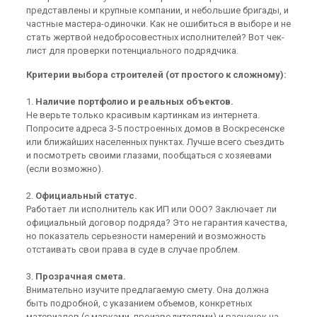
представлены и крупные компании, и небольшие бригады, и
частные мастера-одиночки. Как не ошибиться в выборе и не
стать жертвой недобросовестных исполнителей? Вот чек-
лист для проверки потенциального подрядчика.
Критерии выбора строителей (от простого к сложному):
1.
Наличие портфолио и реальных объектов.
Не верьте только красивым картинкам из интернета.
Попросите адреса 3-5 построенных домов в Воскресенске
или ближайших населенных пунктах. Лучше всего съездить
и посмотреть своими глазами, пообщаться с хозяевами
(если возможно).
2.
Официальный статус.
Работает ли исполнитель как ИП или ООО? Заключает ли
официальный договор подряда? Это не гарантия качества,
но показатель серьезности намерений и возможность
отстаивать свои права в суде в случае проблем.
3.
Прозрачная смета.
Внимательно изучите предлагаемую смету. Она должна
быть подробной, с указанием объемов, конкретных
материалов (с марками, производителями) и расценок на