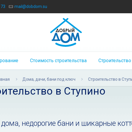
173
mail@dobdom.su
рование
Стоимость строительства
Строительство
авная
Дома, дачи, бани под ключ
Строительство в Ступ
ительство в Ступино
 дома, недорогие бани и шикарные кот