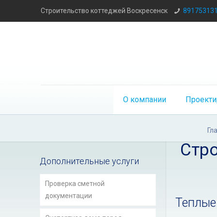
Строительство коттеджей Воскресенск
89175313
О компании
Проекти
Гл
Стро
Дополнительные услуги
Проверка сметной
документации
Теплые