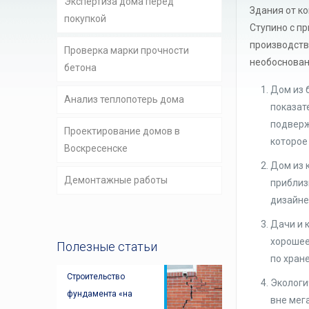
Экспертиза дома перед
Здания от к
покупкой
Ступино с п
производств
Проверка марки прочности
необоснован
бетона
Дом из 
Анализ теплопотерь дома
показат
подверж
Проектирование домов в
которое
Воскресенске
Дом из 
Демонтажные работы
приблиз
дизайне
Дачи и 
хорошее
Полезные статьи
по хран
Строительство
Экологи
фундамента «на
вне мег