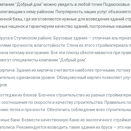
омпании "Добрый дом" можно увидеть в любой точке Подмосковья.
рилегающим к нему районом. Популярность наших услуг объясняетс
енной базы, где изготовляются нужные для возведения зданий стр
ных наценок и гарантируем качество зданий, построенных нашим
бруса в Ступинском районе. Брусовые здания — отличная альтер
елями прочности, влагостойкости. Стена из этого стройматериала 
ена легкому возгоранию. Все эти плюсы обеспечиваются при прав
 могут специалисты компании "Добрый дом".
кирпича. Здания из кирпича считаются наиболее прочными, потому 
ительно одинаковом уровне. Облицовочный кирпич позволяет улу
ров.
коттеджи из блоков. Блочное строительство из разных стройматери
 соотношения по скорости и качеству строительства. Правильно п
ению тепла и прочности. Обеспечить соблюдение всех строительн
чные бани. Возвести качественную баню из экологичного стройма
аполиса. Рекомендуется возводить такие здания из бруса — это н