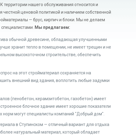
 К территории нашего обслуживания относится и
я честной ценовой политикой и наличием собственной
ойматериалы — брус, кирпич и блоки. Мы не делаем
и специалистами.
Мы предлагаем:
натива обычной древесине, обладающая улучшенными
лучше хранит тепло в помещении, не имеет трещин и не
ильном высокоточном строительстве, обеспечить
спрос на этот стройматериал сохраняется на
чшить внешний вид здания, воплотить любые задумки
алов (пенобетон, керамзитобетон, газобетон) имеет
остроенное блочное здание имеет хорошие показатели
ых норм могут специалисты компаний "Добрый дом".
териала в Ступинском — отличный вариант для отдыха
аиболее натуральный материал, который обладает